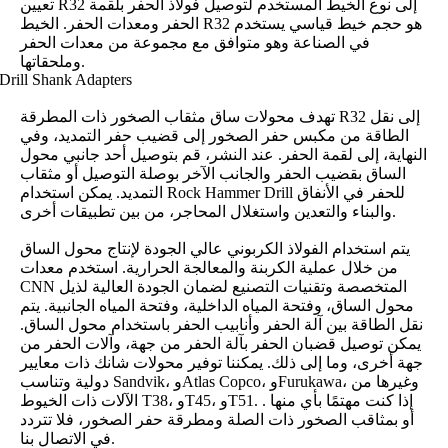
تعيين R32 إلى نوع الخيط المستخدم لتوصيل فولاذ الحفر بلقمة
الحفر ومعدات الحفر. الخيط R32 هو حجم خيط قياسي يستخدم
في الصناعة وهو متوافق مع مجموعة من معدات الحفر
وملحقاتها.
تهدف محولات ساق مثقاب الصخور ذات المطرقة R32 إلى نقل
الطاقة من مكبس حفر الصخور إلى قضيب حفر التمديد، وفي
النهاية، إلى لقمة الحفر. عند النشر، قم بتوصيل أحد جانبي محول
الساق بقضيب الحفر والجانب الآخر بوصلة التوصيل أو مثقاب
التمديد. يمكن استخدام Rock Hammer Drill للحفر في الأنفاق
والبناء والتعدين واستغلال المحاجر، من بين تطبيقات أخرى.
يتم استخدام الفولاذ الكربوني عالي الجودة لإنتاج محول الساق
من خلال عملية الكربنة والمعالجة الحرارية. استخدم معدات
CNN المتخصصة وتقنيات التصنيع لضمان الجودة العالية لذيل
محول الساق، وفتحة المياه الداخلية، وفتحة المياه الجانبية. يتم
نقل الطاقة بين آلة الحفر وأنابيب الحفر باستخدام محول الساق.
يمكن توصيل قضبان الحفر بآلة الحفر من جهة، وآلات الحفر من
جهة أخرى، وما إلى ذلك. يمكننا توفير محولات شانك ذات معايير
دولية وتناسب Sandvik، وAtlas Copco، وFurukawa، وغيرها من
الآلات ذات الخيوط T38، وT45، وT51. . إذا كنت مهتمًا بأي منها
أو بمثاقب الصخور ذات الصلة ومطرقة حفر الصخور، فلا تتردد
في الاتصال بنا.