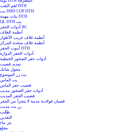
نوما DTH المطرقة
لقم الثقب DTH
بت DHD COP DTH
بتات مهمة DTH
QL DTH بت
أدوات الحفر RC
أنظمة الغلاف
أنظمة غلاف غريب الأطوار
أنظمة غلاف متحدة المركز
أنبوب الحفر DTH
أدوات الحفر الدوارة
أدوات حفر الصخور الخيطية
تمديد قضيب
محول شانك
بت زر الموضوع
بت الماس
قضيب حفر الماس
أدوات حفر الصخور مدبب
قضيب الحفر المدبب
قضبان فولاذية مدببة لا يتجزأ من الحفر
زر بت مدبب
طلب
التعدين
بئر ماء
مقلع