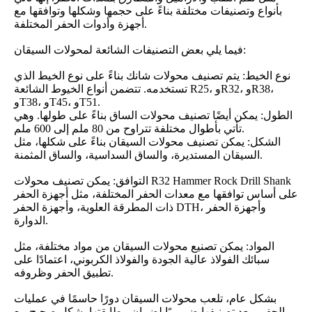
بأنواع وتصنيفات مختلفة بناءً على حجمها وشكلها وتوافقها مع
أجهزة وأدوات الحفر المختلفة.
فيما يلي بعض التصنيفات الشائعة لمحولات السيقان:
نوع الخيط: يتم تصنيف محولات شانك بناءً على نوع الخيط الذي
تستخدمه. تتضمن أنواع الخيوط الشائعة R25، وR32، وR38،
وT38، وT45، وT51.
الطول: يمكن أيضًا تصنيف محولات الساق بناءً على طولها. وهي
تأتي بأطوال مختلفة تتراوح من 80 ملم إلى 600 ملم.
الشكل: يمكن تصنيف محولات السيقان بناءً على شكلها، مثل
السيقان المستديرة، والساق السداسية، والساق المثمنة.
التوافق: يمكن تصنيف محولات R32 Hammer Rock Drill Shank
على أساس توافقها مع معدات الحفر المختلفة، مثل أجهزة الحفر
ذات المطرقة العلوية، وأجهزة الحفر DTH، وأجهزة الحفر
الدوارة.
المواد: يمكن تصنيع محولات السيقان من مواد مختلفة، مثل
سبائك الفولاذ عالية الجودة والفولاذ الكربوني، اعتمادًا على
تطبيق الحفر وظروفه.
بشكل عام، تلعب محولات السيقان دورًا حاسمًا في عمليات
الحفر ويعد تصنيفها ضروريًا لضمان مطابقتها بشكل صحيح مع