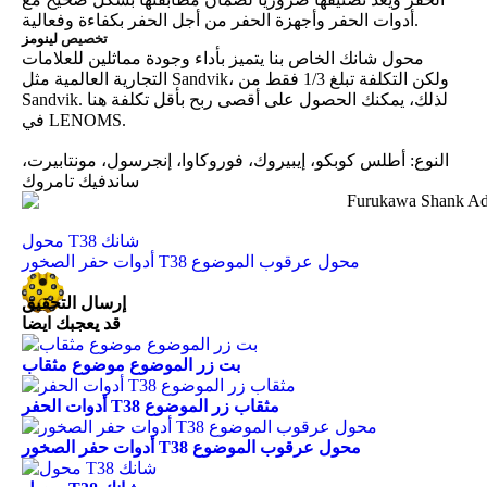
أدوات الحفر وأجهزة الحفر من أجل الحفر بكفاءة وفعالية.
تخصيص
لينومز
محول شانك الخاص بنا يتميز بأداء وجودة مماثلين للعلامات
التجارية العالمية مثل Sandvik، ولكن التكلفة تبلغ 1/3 فقط من
Sandvik. لذلك، يمكنك الحصول على أقصى ربح بأقل تكلفة هنا
في LENOMS.
النوع: أطلس كوبكو، إيبيروك، فوروكاوا، إنجرسول، مونتابيرت،
ساندفيك تامروك
محول T38 شانك
أدوات حفر الصخور T38 محول عرقوب الموضوع
إرسال التحقيق
قد يعجبك ايضا
بت زر الموضوع موضوع مثقاب
أدوات الحفر T38 مثقاب زر الموضوع
أدوات حفر الصخور T38 محول عرقوب الموضوع