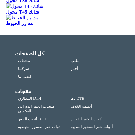
محول T38 شانك
محول T45 شانك
بت زر الخيوط
كل الصفحات
طلب
منتجات
أخبار
شركتنا
اتصل بنا
منتجات
بت DTH
المطارق DTH
أنظمة الغلاف
منتجات الحفر الدوراني
العكسي
أدوات الحفر الدوارة
أنبوب الحفر DTH
أدوات حفر الصخور المدببة
أدوات حفر الصخور الخيطية