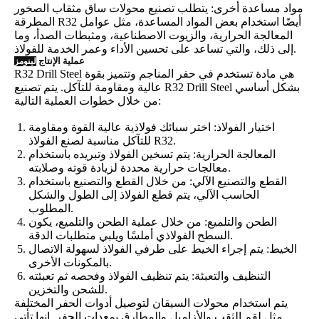
مواد مساعدة أخرى: يتطلب تصنيع محولات ساق مثقاب الصخور
المطرقة R32 أيضًا استخدام بعض المواد المساعدة، مثل عوامل
المعالجة الحرارية، والزيوت الاصطناعية، ومثبطات الصدأ، وما
إلى ذلك، والتي تساعد على تحسين الأداء وعمر الخدمة للفولاذ.
عملية الإنتاج
لينومز
R32 Drill Steel هي مادة تستخدم في حفر المناجم وتتميز بقوة
عالية ومقاومة للتآكل. يتم تصنيع R32 Drill Steel بشكل أساسي
من خلال خطوات العملية التالية:
اختيار الفولاذ: اختر سبائك فولاذية عالية القوة ومقاومة
للتآكل مناسبة لصنع الفولاذ R32.
المعالجة الحرارية: يتم تسخين الفولاذ وتبريده باستخدام
معالجات حرارية محددة لزيادة قوته وصلابته.
القطع والتصنيع الآلي: من خلال القطع والتصنيع باستخدام
الحاسب الآلي، يتم قطع الفولاذ إلى الطول والشكل
المطلوب.
الطحن والتلميع: من خلال عملية الطحن والتلميع، يكون
السطح الفولاذي أملسًا ويلبي متطلبات الدقة.
الخيط: يتم إجراء الخيط على طرفي الفولاذ لسهولة الاتصال
بالمكونات الأخرى.
التنظيف والتعبئة: يتم تنظيف الفولاذ وفحصه ثم تعبئته
للشحن والتخزين.
يتم استخدام محولات السيقان لتوصيل أدوات الحفر المختلفة
مثل لقم الثقب والأزاميل والمطارق بمعدات الحفر. إنها تأتي