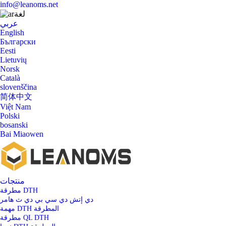
info@leanoms.net
لغة
عربي
English
Български
Eesti
Lietuvių
Norsk
Català
slovenščina
简体中文
Việt Nam
Polski
bosanski
Bai Miaowen
منتجات
مطرقة DTH
دي إتش دي سي بي دي ث هامر
مهمة DTH المطرقة
مطرقة QL DTH