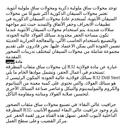
توجد محولات ساق ملولبة ذكرية ومحولات ساق ملولبة أنثوية.
تعتبر محولات السيقان الذكورية أكثر شيوعًا من محولات
السيقان الأنثوية. تُستخدم عادةً محولات السيقان الذكورية في
تطبيقات الانجراف وحفر الأنفاق والتمديد حيث تتم مواجهة
سلالات شديدة. يتم استخدام محولات السيقان الأنثوية عندما
تكون مساحة الحفر محدودة. سبائك الفولاذ عالية الجودة،
والتصنيع باستخدام الحاسب الآلي، والمعالجة الحرارية الحديثة
تضمن الجودة التي يمكن الاعتماد عليها. نحن قادرون على تقديم
مجموعة شاملة من محولات السيقان لمختلف تدريبات الصخور
المقدمة.
مادة
لينومز
إن محولات ساق مثقاب المطرقة R32 عبارة عن مادة فولاذية
تستخدم في أعمال الحفر، وتشمل موادها الخام ما يلي:
سبائك فولاذية عالية الجودة: المكون الرئيسي لـ R32 Drill Steel
هو سبائك الفولاذ، والتي تحتوي على كمية معينة من التيتانيوم
والكروم والموليبدينوم والنيكل وعناصر صناعة السبائك الأخرى
لتحسين صلابة الفولاذ ومتانته ومقاومة التآكل.
جرافيت عالي النقاء: في تصنيع محولات ساق مثقاب الصخور
المطرقة R32، يلزم وجود جرافيت عالي النقاء لتصنيع الأنابيب
الداخلية لأنبوب الحفر. تسهل هذه القناة مرور لقمة الحفر عبر
مركز القضيب وعلى سطح العمل.