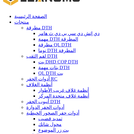
الصفحة الرئيسية
منتجات
مطرقة DTH
دي إتش دي سي بي دي ث هامر
مهمة DTH المطرقة
مطرقة QL DTH
نوما DTH المطرقة
لقم الثقب DTH
بت DHD COP DTH
بتات مهمة DTH
QL DTH بت
أدوات الحفر RC
أنظمة الغلاف
أنظمة غلاف غريب الأطوار
أنظمة غلاف متحدة المركز
أنبوب الحفر DTH
أدوات الحفر الدوارة
أدوات حفر الصخور الخيطية
تمديد قضيب
محول شانك
بت زر الموضوع