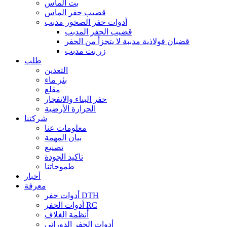
بت الماس
قضيب حفر الماس
أدوات حفر الصخور مدبب
قضيب الحفر المدبب
قضبان فولاذية مدببة لا يتجزأ من الحفر
زر بت مدبب
طلب
التعدين
بئر ماء
مقلع
حفر البناء والانفجار
الحرارة الأرضية
شركتنا
معلومات عنا
بيان المهمة
تصنيع
تاكيد الجودة
طموحاتنا
أخبار
معرفة
أدوات حفر DTH
أدوات الحفر RC
أنظمة الغلاف
أدوات الحفر الدوراني