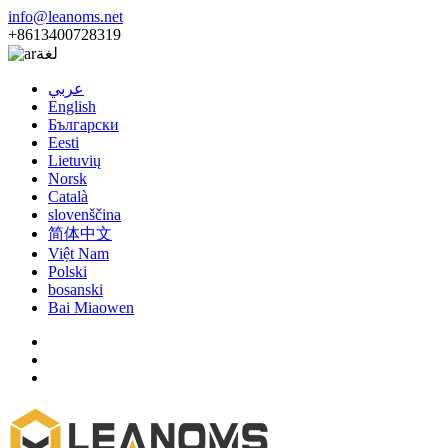
info@leanoms.net
+8613400728319
لغة
عربي
English
Български
Eesti
Lietuvių
Norsk
Català
slovenščina
简体中文
Việt Nam
Polski
bosanski
Bai Miaowen