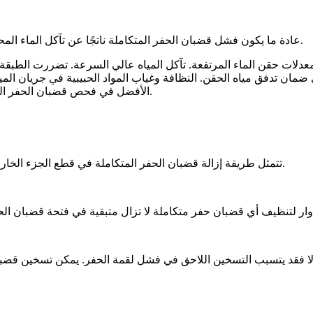
عادة ما يكون فشل قضبان الحفر المتكاملة ناتجًا عن تآكل الماء المحقون وتآكل رمل الزيت الذي يحمله المكبس عندما يضرب لقمة الحفر.
دلات حقن الماء المرتفعة. تآكل المياه عالي السرعة. تضررت الطبقة ا
 ضمان تدفق مياه الحقن. النظافة وغياب المواد الحبيبية في جريان المي
الأفضل في فحص قضبان الحفر المتكاملة قبل الحفر واستبدال قضبان الحفر المتكاملة حسب الضرورة.
تتمثل طريقة إزالة قضبان الحفر المتكاملة في قطع الجزء الخارجي من السيقان أولاً ، ثم استخدام مفك البراغي لإخراج الجزء المتبقي.
لا فقد يتسبب التسخين اللاحق في فشل لقمة الحفر. يمكن تسخين قضبان 