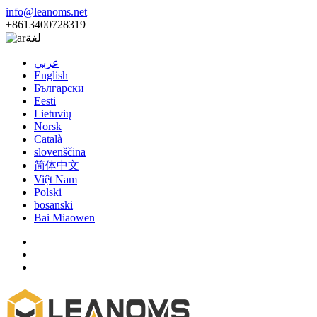
info@leanoms.net
+8613400728319
لغة
عربي
English
Български
Eesti
Lietuvių
Norsk
Català
slovenščina
简体中文
Việt Nam
Polski
bosanski
Bai Miaowen