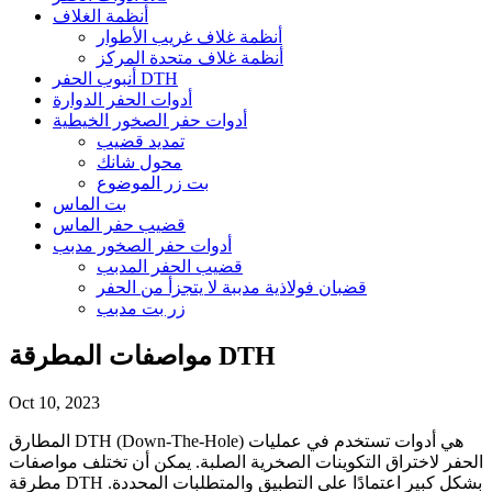
أنظمة الغلاف
أنظمة غلاف غريب الأطوار
أنظمة غلاف متحدة المركز
أنبوب الحفر DTH
أدوات الحفر الدوارة
أدوات حفر الصخور الخيطية
تمديد قضيب
محول شانك
بت زر الموضوع
بت الماس
قضيب حفر الماس
أدوات حفر الصخور مدبب
قضيب الحفر المدبب
قضبان فولاذية مدببة لا يتجزأ من الحفر
زر بت مدبب
مواصفات المطرقة DTH
Oct 10, 2023
المطارق DTH (Down-The-Hole) هي أدوات تستخدم في عمليات
الحفر لاختراق التكوينات الصخرية الصلبة. يمكن أن تختلف مواصفات
مطرقة DTH بشكل كبير اعتمادًا على التطبيق والمتطلبات المحددة.