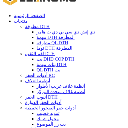
الصفحة الرئيسية
منتجات
مطرقة DTH
دي إتش دي سي بي دي ث هامر
مهمة DTH المطرقة
مطرقة QL DTH
نوما DTH المطرقة
لقم الثقب DTH
بت DHD COP DTH
بتات مهمة DTH
QL DTH بت
أدوات الحفر RC
أنظمة الغلاف
أنظمة غلاف غريب الأطوار
أنظمة غلاف متحدة المركز
أنبوب الحفر DTH
أدوات الحفر الدوارة
أدوات حفر الصخور الخيطية
تمديد قضيب
محول شانك
بت زر الموضوع