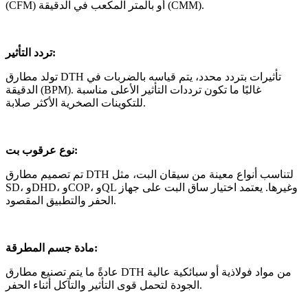
(CFM) أو بالمتر المكعب في الدقيقة (CMM).
تردد التأثير:
تولد مطارق DTH تأثيرات بتردد محدد، يتم قياسه بالضربات في
الدقيقة (BPM). غالبًا ما تكون ترددات التأثير الأعلى مناسبة
للتكوينات الصخرية الأكثر صلابة.
نوع عرقوب بت:
تم تصميم مطارق DTH لتناسب أنواع معينة من سيقان البت، مثل
SD، وDHD، وCOP، وQL وغيرها. يعتمد اختيار ساق البت على جهاز
الحفر والتطبيق المقصود.
مادة جسم المطرقة:
عادةً ما يتم تصنيع مطارق DTH من مواد فولاذية أو سبائكية عالية
الجودة لتحمل قوى التأثير والتآكل أثناء الحفر.