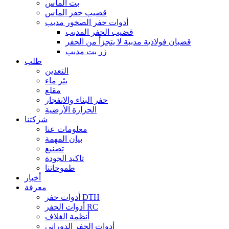
بت الماس
قضيب حفر الماس
أدوات حفر الصخور مدبب
قضيب الحفر المدبب
قضبان فولاذية مدببة لا يتجزأ من الحفر
زر بت مدبب
طلب
التعدين
بئر ماء
مقلع
حفر البناء والانفجار
الحرارة الأرضية
شركتنا
معلومات عنا
بيان المهمة
تصنيع
تاكيد الجودة
طموحاتنا
أخبار
معرفة
أدوات حفر DTH
أدوات الحفر RC
أنظمة الغلاف
أدوات الحفر الدوراني