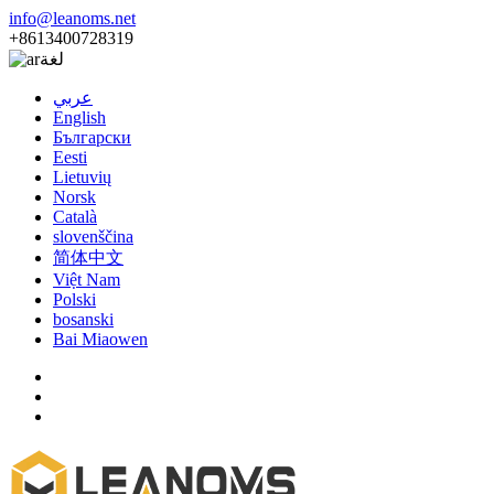
info@leanoms.net
+8613400728319
لغة
عربي
English
Български
Eesti
Lietuvių
Norsk
Català
slovenščina
简体中文
Việt Nam
Polski
bosanski
Bai Miaowen