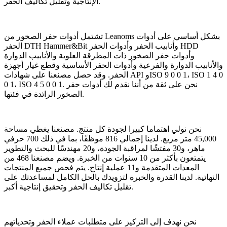
الإنتاجية وتقليل تكاليف الحفر.
تشتمل أدوات حفر الصخور من Leanoms بشكل أساسي على أدوات
الحفر DTH Hammer&Bit وأنابيب الحفر وأدوات الحفر HDD
وأدوات حفر الصخور ذات المطرقة العلوية والأنابيب الدوارة
والأنابيب الدوارة والفرعية وأدوات الحفر الأساسية وقطع غيار أجهزة
الحفر. وقد حصل مصنعنا على شهادات API وISO 9 0 0 1، ISO 1 4 0
0 1، ISO 4 5 0 0 1. نحن على ثقة من أننا نقدم لك أدوات حفر
الصخور الرائدة في فئتها.
نحن نولي اهتماما كبيرا لجودة كل منتج. مصنعنا يغطي مساحة
45,000 متر مربع. لدينا إجمالي 816 موظفًا، بما في ذلك 700 حرفي
ماهر، و30 مفتشًا لمراقبة الجودة، و20 مهندسًا للبحث والتطوير
يتمتعون بأكثر من 10 سنوات من الخبرة. ويضم مصنعنا 468 من
المعدات المتقدمة و11 عملية إنتاج. يتم فحص جميع المنتجات
النهائية. لدينا القدرة والخبرة لتزويدك بالحل الكامل لمساعدتك على
تقليل تكاليف الحفر وتحقيق إنتاجية أكبر.
نحن نهدف إلى التركيز على متطلبات عملاء الحفر وتحدياتهم