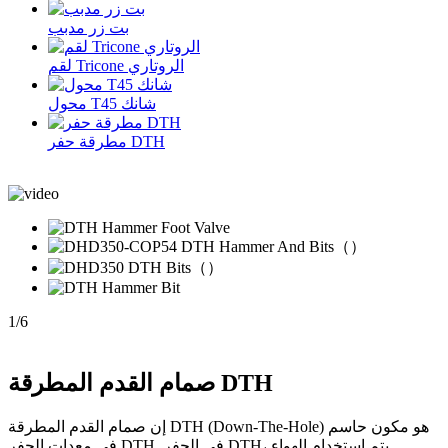
بت زر مدبب
لقم Tricone الروتاري
محول T45 شانك
مطرقة حفر DTH
1
/
6
صمام القدم المطرقة DTH
إن صمام القدم المطرقة DTH (Down-The-Hole) هو مكون حاسم
في معدات الحفر DTH. في الحفر DTH، يتم استخدام الهواء