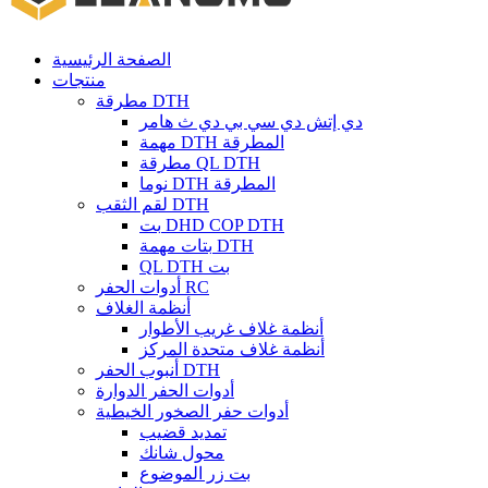
الصفحة الرئيسية
منتجات
مطرقة DTH
دي إتش دي سي بي دي ث هامر
مهمة DTH المطرقة
مطرقة QL DTH
نوما DTH المطرقة
لقم الثقب DTH
بت DHD COP DTH
بتات مهمة DTH
QL DTH بت
أدوات الحفر RC
أنظمة الغلاف
أنظمة غلاف غريب الأطوار
أنظمة غلاف متحدة المركز
أنبوب الحفر DTH
أدوات الحفر الدوارة
أدوات حفر الصخور الخيطية
تمديد قضيب
محول شانك
بت زر الموضوع